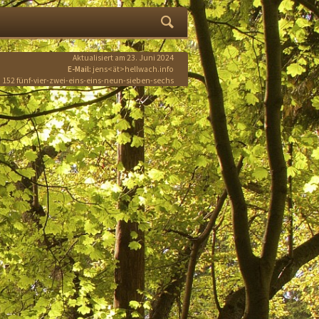
Aktualisiert am 23. Juni 2024
E-Mail:
jens<ät>hellwach.info
 152 fünf-vier-zwei-eins-eins-neun-sieben-sechs