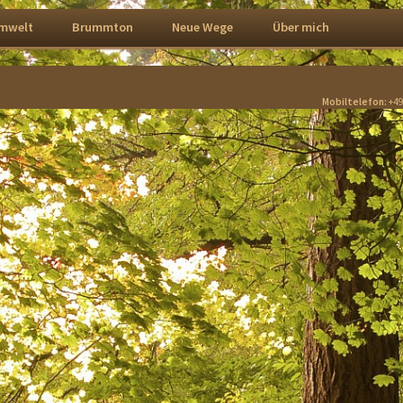
mwelt
Brummton
Neue Wege
Über mich
Mobiltelefon:
+49