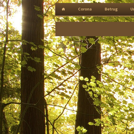
Navigation
Corona
Betrug
U
überspringen