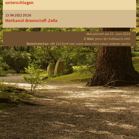
unterschlagen
13.04.2022 20:26
Methanol-Brennstoff-Zelle
Aktualisiert am 23. Juni 2024
E-Mail:
jens<ät>hellwach.info
Mobiltelefon:
+49 152 fünf-vier-zwei-eins-eins-neun-sieben-sechs