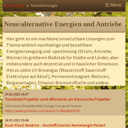
☰ Menü
Neue Wege
Technik-Energie
Neue/alternative Energien und Antriebe
Hier geht es um machbare/umsetztbare Lösungen zum
Thema wirklich nachhaltige und bezahlbare
Energieerzeugung und -speicherung (Strom, Antriebe,
Wärme) im größeren Maßstab für Städte und Länder, aber
insbesondere auch dezentral und in häuslicher Dimension.
Hierzu zähle ich Browngas (Wasserstoff-Sauerstoff-
Elektrolyse auf Abruf), Permanentmagnet-Motoren,
Biogasanlagen, Ethanol-Brennstoffzelle und andere.
29.03.2023 14:37
Torodiale Propeller sind effizienter als klassische Propeller
This Genius Propeller Will Change Transport Forever
https://www.youtube.com/watch?v=MGy8jvf-DZ0
18.03.2023 19:48
Dual-Fluid-Reaktor - Hocheffizientes Kernenergie Patent