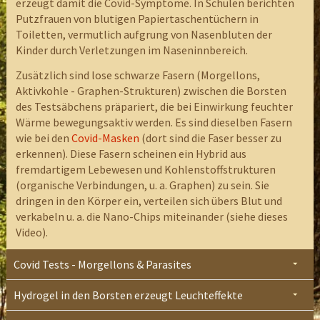
erzeugt damit die Covid-Symptome. In Schulen berichten
Putzfrauen von blutigen Papiertaschentüchern in
Toiletten, vermutlich aufgrung von Nasenbluten der
Kinder durch Verletzungen im Naseninnbereich.
Zusätzlich sind lose schwarze Fasern (Morgellons,
Aktivkohle - Graphen-Strukturen) zwischen die Borsten
des Testsäbchens präpariert, die bei Einwirkung feuchter
Wärme bewegungsaktiv werden. Es sind dieselben Fasern
wie bei den
Covid-Masken
(dort sind die Faser besser zu
erkennen). Diese Fasern scheinen ein Hybrid aus
fremdartigem Lebewesen und Kohlenstoffstrukturen
(organische Verbindungen, u. a. Graphen) zu sein. Sie
dringen in den Körper ein, verteilen sich übers Blut und
verkabeln u. a. die Nano-Chips miteinander (siehe dieses
Video).
Covid Tests - Morgellons & Parasites
Hydrogel in den Borsten erzeugt Leuchteffekte
Die Probensammler der Covid-Antigen-Schnelltest
bestehen aus brüchigen Hollfasern, die mit Dapra-Hydogel