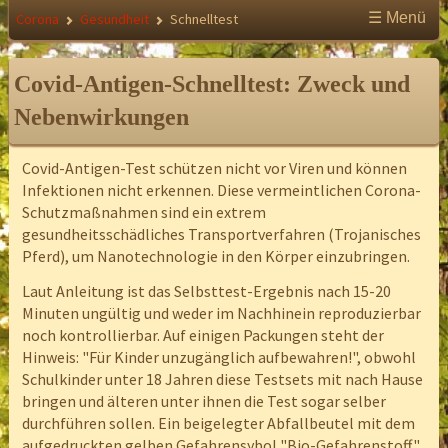
☰ Menü
Corona
Gesundheit
Schnelltest
Covid-Antigen-Schnelltest: Zweck und
Nebenwirkungen
Covid-Antigen-Test schützen nicht vor Viren und können
Infektionen nicht erkennen. Diese vermeintlichen Corona-
Schutzmaßnahmen sind ein extrem
gesundheitsschädliches Transportverfahren (Trojanisches
Pferd), um Nanotechnologie in den Körper einzubringen.
Laut Anleitung ist das Selbsttest-Ergebnis nach 15-20
Minuten ungültig und weder im Nachhinein reproduzierbar
noch kontrollierbar. Auf einigen Packungen steht der
Hinweis: "Für Kinder unzugänglich aufbewahren!", obwohl
Schulkinder unter 18 Jahren diese Testsets mit nach Hause
bringen und älteren unter ihnen die Test sogar selber
durchführen sollen. Ein beigelegter Abfallbeutel mit dem
aufgedruckten gelben Gefahrensybol "Bio-Gefahrenstoff"