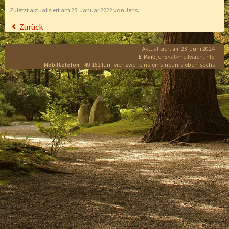
Zuletzt aktualisiert am 25. Januar 2022 von Jens.
Zurück
Aktualisiert am 23. Juni 2024
E-Mail:
jens<ät>hellwach.info
Mobiltelefon:
+49 152 fünf-vier-zwei-eins-eins-neun-sieben-sechs